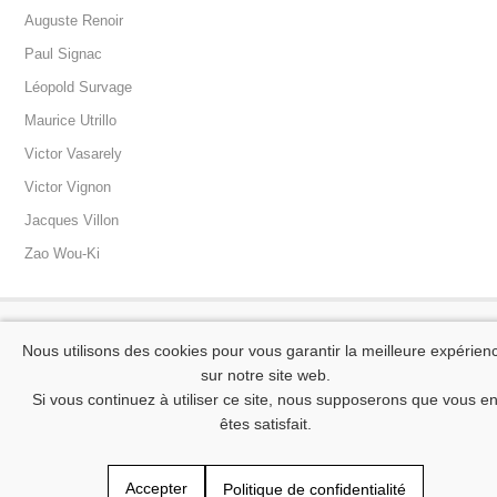
Auguste Renoir
Paul Signac
Léopold Survage
Maurice Utrillo
Victor Vasarely
Victor Vignon
Jacques Villon
Zao Wou-Ki
Contact
Mentions légales
Conditions générales de vente
Nous utilisons des cookies pour vous garantir la meilleure expérien
Politique de confidentialité des données à caractère personnel
sur notre site web.
Tous droits réservés © 2015-2025 Gallery Jacques Bailly
Si vous continuez à utiliser ce site, nous supposerons que vous e
êtes satisfait.
Accepter
Politique de confidentialité