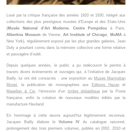
Loué par la critique française des années 1920 et 1930, intégré aux
collections des plus prestigieux musées d’Europe et des Etats-Unis
(
Musée National d’Art Moderne
,
Centre Pompidou
à Paris,
Albertina Museum
de Vienne,
Art Institute of Chicago
,
MoMA
à
New York), régulièrement exposé par les plus grandes galeries, Jean
Dufy a pourtant connu dans la mémoire collective une forme relative
et passagère d’oubli.
Depuis quelques années, le public a pu redécouvrir le peintre à
travers divers événements et ouvrages qui, à l’initiative de Jacques
Bailly, lui ont été consacrés : une exposition au
Musée Marmottan
Monet
, la publication de monographies aux
Editions Hazan
et
Magellan & Cie
, l’émission d’un
timbre philatélique
par la Poste
française, enfin la création de nouveaux modèles édités par la
manufacture Haviland.
En hommage à cette œuvre aujourd’hui légitimement reconnue,
Jacques Bailly élabore le
Volume IV
du catalogue raisonné,
prolongement des trois premiers volumes, publiés en 2002, 2010 et