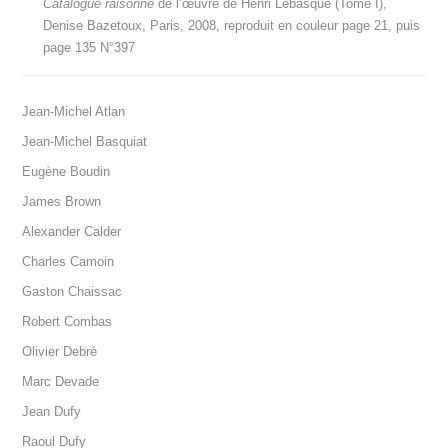
Catalogue raisonné
de l’œuvre de Henri Lebasque (Tome I),
Denise Bazetoux, Paris, 2008, reproduit en couleur page 21, puis
page 135 N°397
Jean-Michel Atlan
Jean-Michel Basquiat
Eugène Boudin
James Brown
Alexander Calder
Charles Camoin
Gaston Chaissac
Robert Combas
Olivier Debré
Marc Devade
Jean Dufy
Raoul Dufy