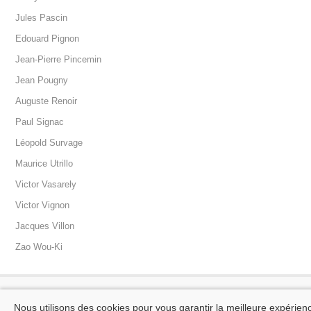
Jules Pascin
Edouard Pignon
Jean-Pierre Pincemin
Jean Pougny
Auguste Renoir
Paul Signac
Léopold Survage
Maurice Utrillo
Victor Vasarely
Victor Vignon
Jacques Villon
Zao Wou-Ki
Contact
Mentions légales
Conditions générales de vente
Nous utilisons des cookies pour vous garantir la meilleure expérien