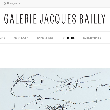
Français
Français
English
IONS
JEAN DUFY
EXPERTISES
ARTISTES
EVENEMENTS