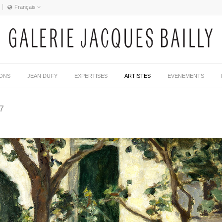
Français
Français
English
IONS
JEAN DUFY
EXPERTISES
ARTISTES
EVENEMENTS
7