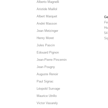
Alberto Magnelli
Aristide Maillol
Albert Marquet
Ge
Fe
André Masson
Hui
Jean Metzinger
54
Henry Moret
Si
Jules Pascin
Edouard Pignon
Jean-Pierre Pincemin
Jean Pougny
Auguste Renoir
Paul Signac
Léopold Survage
Maurice Utrillo
Victor Vasarely