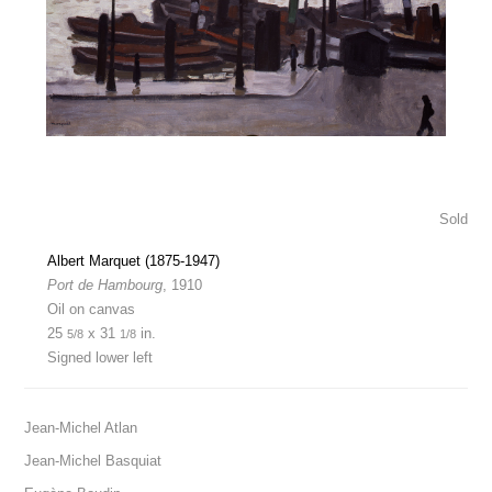
Sold
Albert Marquet (1875-1947)
Port de Hambourg
, 1910
Oil on canvas
25
x 31
in.
5/8
1/8
Signed lower left
Jean-Michel Atlan
Jean-Michel Basquiat