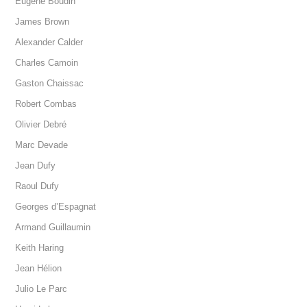
Eugène Boudin
James Brown
Alexander Calder
Charles Camoin
Gaston Chaissac
Robert Combas
Olivier Debré
Marc Devade
Jean Dufy
Raoul Dufy
Georges d’Espagnat
Armand Guillaumin
Keith Haring
Jean Hélion
Julio Le Parc