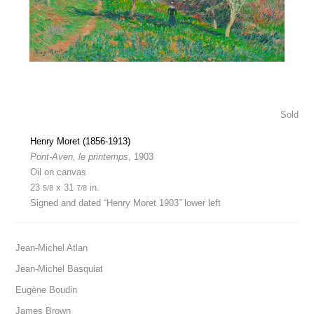
Sold
Henry Moret (1856-1913)
Pont-Aven, le printemps
, 1903
Oil on canvas
23
x 31
in.
5/8
7/8
Signed and dated “Henry Moret 1903
”
lower left
Jean-Michel Atlan
Jean-Michel Basquiat
Eugène Boudin
James Brown