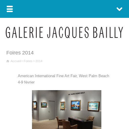
Foires 2014
Accueil
Foires
2014
American International Fine Art Fair, West Palm Beach
4-9 février