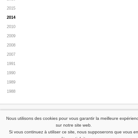
2015
2014
2010
2009
2008
2007
1991
1990
1989
1988
Contact
Mentions légales
Conditions générales de vente
Nous utilisons des cookies pour vous garantir la meilleure expérien
Politique de confidentialité des données à caractère personnel
sur notre site web.
Tous droits réservés © 2015-2025 Gallery Jacques Bailly
Si vous continuez à utiliser ce site, nous supposerons que vous e