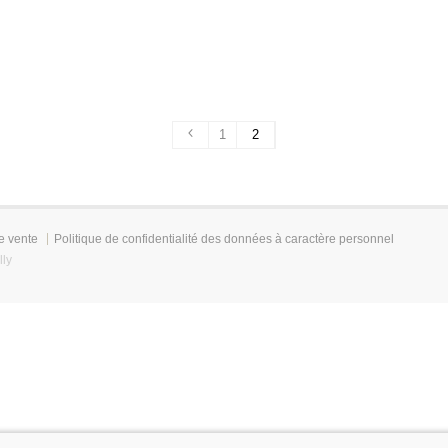
1
2
e vente
Politique de confidentialité des données à caractère personnel
lly