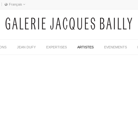
Français
Français
English
IONS
JEAN DUFY
EXPERTISES
ARTISTES
EVENEMENTS