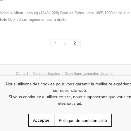
Vendue Albert Lebourg (1849-1928) Bord de Seine, vers 1885-1890 Huile sur
toile 50 x 73 cm Signée en bas à droite
1
2
Contact
Mentions légales
Conditions générales de vente
Politique de confidentialité des données à caractère personnel
Nous utilisons des cookies pour vous garantir la meilleure expérien
Tous droits réservés © 2015-2025 Gallery Jacques Bailly
sur notre site web.
Si vous continuez à utiliser ce site, nous supposerons que vous e
êtes satisfait.
Accepter
Politique de confidentialité